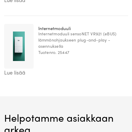
Lue lisää
Internetmoduuli
Internetmoduuli sensoNET VR921 (eBUS)
lämmönohjaukseen plug-and-play -
asennuksella
Tuotenro. 25447
Lue lisää
Helpotamme asiakkaan
arkea