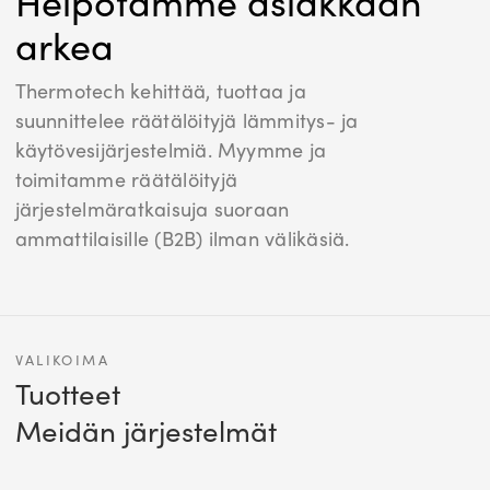
Helpotamme asiakkaan
arkea
Thermotech kehittää, tuottaa ja
suunnittelee räätälöityjä lämmitys- ja
käytövesijärjestelmiä. Myymme ja
toimitamme räätälöityjä
järjestelmäratkaisuja suoraan
ammattilaisille (B2B) ilman välikäsiä.
VALIKOIMA
Tuotteet
Meidän järjestelmät